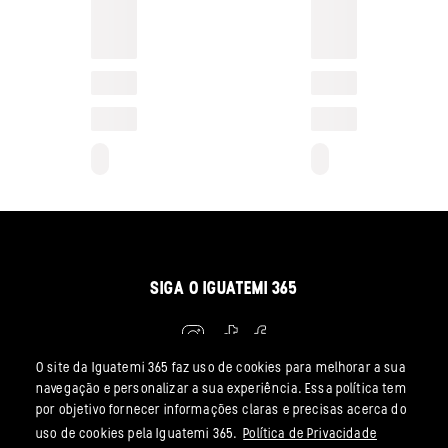
SIGA O IGUATEMI 365
O site da Iguatemi 365 faz uso de cookies para melhorar a sua
navegação e personalizar a sua experiência. Essa política tem
IGUATEMI 365 LTDA. | CNPJ: 11.428.403/0001-52 | INSCRIÇÃO ESTADUAL:
por objetivo fornecer informações claras e precisas acerca do
123.076.013.113
uso de cookies pela Iguatemi 365.
Política de Privacidade