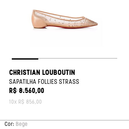
CHRISTIAN LOUBOUTIN
SAPATILHA FOLLIES STRASS
Original price:
R$ 8.560,00
Código:
6603
10
x
R$ 856,00
Cor
:
Bege