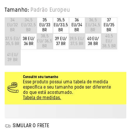
Tamanho:
Padrão
Europeu
34
34,5
35
35,5
36
36,5
37
EU/32
EU/32,5
EU/33
EU/33,5
EU/34
EU/34,5
EU/35
BR
BR
BR
BR
BR
BR
BR
38,5
40,5
37,5 EU/
38 EU/
39 EU/
39,5 EU/
40 EU/
EU/ 36,5
EU/
35,5 BR
36 BR
37 BR
37,5 BR
38 BR
BR
38,5 BR
41 EU/
39 BR
Consulte seu tamanho
Esse produto possui uma tabela de medida
específica e seu tamanho pode ser diferente
do que está acostumado.
Tabela de medidas.
SIMULAR O FRETE