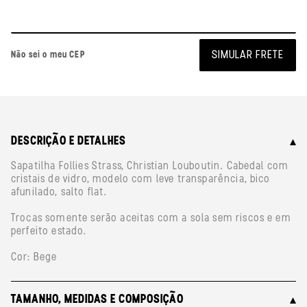
SIMULAR FRETE
Não sei o meu CEP
DESCRIÇÃO E DETALHES
Sapatilha Follies Strass, Christian Louboutin. Cabedal com
cristais de vidro, modelo com leve transparência, bico
afunilado, salto flat.
Trocas somente serão aceitas com a sola sem riscos e em
perfeito estado.
Cor: Bege
TAMANHO, MEDIDAS E COMPOSIÇÃO