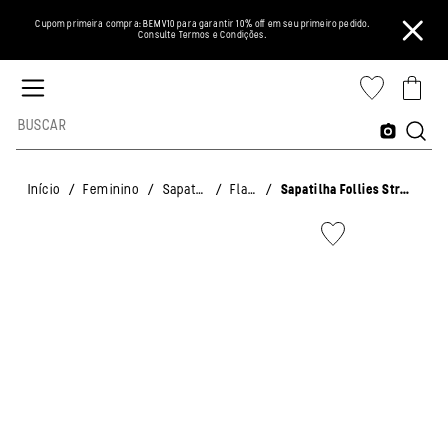
Cupom primeira compra: BEMV10 para garantir 10% off em seu primeiro pedido.
Consulte Termos e Condições.
/
/
/
/
Início
Feminino
Sapatos
Flats
Sapatilha Follies Strass