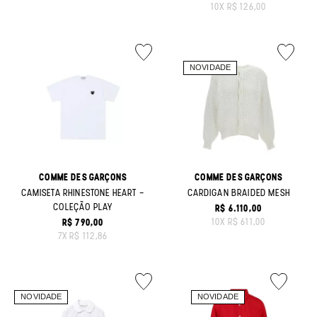
10
X
R$ 126,00
COMME DES GARÇONS
COMME DES GARÇONS
CAMISETA RHINESTONE HEART -
CARDIGAN BRAIDED MESH
COLEÇÃO PLAY
R$ 6.110,00
ORIGINAL PRICE:
10
X
R$ 611,00
R$ 790,00
ORIGINAL PRICE:
7
X
R$ 112,86