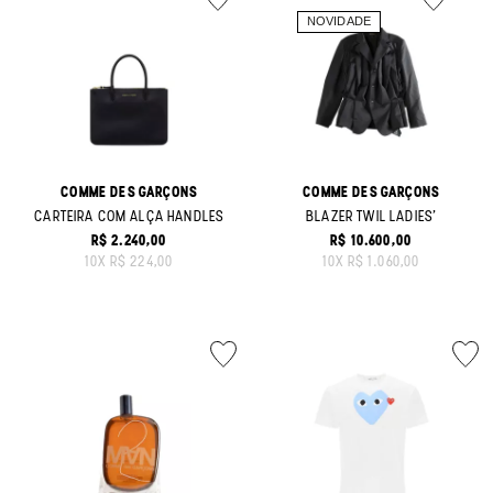
COMME DES GARÇONS
COMME DES GARÇONS
CARTEIRA COM ALÇA HANDLES
BLAZER TWIL LADIES'
R$ 2.240,00
R$ 10.600,00
ORIGINAL PRICE:
ORIGINAL PRICE:
10
X
R$ 224,00
10
X
R$ 1.060,00