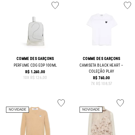
COMME DES GARÇONS
COMME DES GARÇONS
PERFUME CDG EDP 100ML
CAMISETA BLACK HEART -
COLEÇÃO PLAY
R$ 1.260,00
ORIGINAL PRICE:
10
X
R$ 126,00
R$ 760,00
ORIGINAL PRICE:
7
X
R$ 108,57