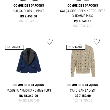
COMME DES GARÇONS
COMME DES GARÇONS
CALÇA FLORAL-PRINT
CALÇA SIDE-OPENING TROUSERS
X HOMME PLUS
R$ 7.450,00
ORIGINAL PRICE:
10
X
R$ 745,00
R$ 8.040,00
ORIGINAL PRICE:
10
X
R$ 804,00
COMME DES GARÇONS
COMME DES GARÇONS
JAQUETA ARMOR X HOMME PLUS
CARDIGAN LADIES'
R$ 18.340,00
R$ 7.150,00
ORIGINAL PRICE:
ORIGINAL PRICE:
10
X
R$ 1.834,00
10
X
R$ 715,00