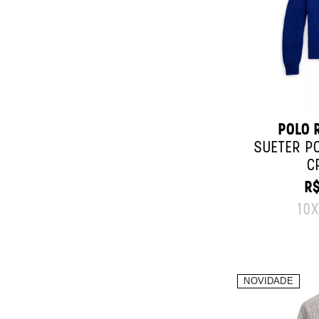
POLO 
SUÉTER P
C
R$
OR
10