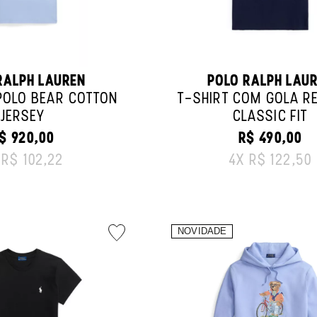
RALPH LAUREN
POLO RALPH LAU
POLO BEAR COTTON
T-SHIRT COM GOLA R
JERSEY
CLASSIC FIT
$ 920,00
R$ 490,00
RIGINAL PRICE:
ORIGINAL PR
X
R$ 102,22
4
X
R$ 122,50