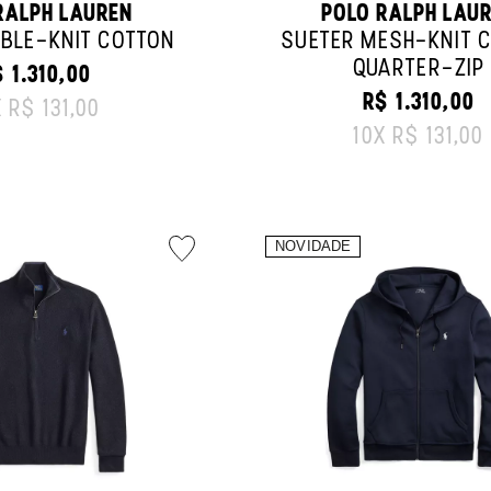
RALPH LAUREN
POLO RALPH LAU
BLE-KNIT COTTON
SUÉTER MESH-KNIT 
QUARTER-ZIP
 1.310,00
RIGINAL PRICE:
R$ 1.310,00
X
R$ 131,00
ORIGINAL PRI
10
X
R$ 131,00