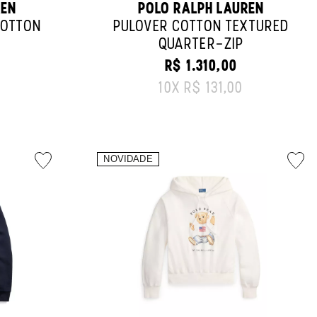
REN
POLO RALPH LAUREN
COTTON
PULOVER COTTON TEXTURED
QUARTER-ZIP
R$ 1.310,00
CE:
ORIGINAL PRICE:
10
X
R$ 131,00