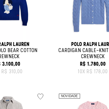
RALPH LAUREN
POLO RALPH LAU
OLO BEAR COTTON
CARDIGAN CABLE-KNIT
REWNECK
CREWNECK
 3.100,00
R$ 1.780,00
IGINAL PRICE:
ORIGINAL PRI
X
R$ 310,00
10
X
R$ 178,00