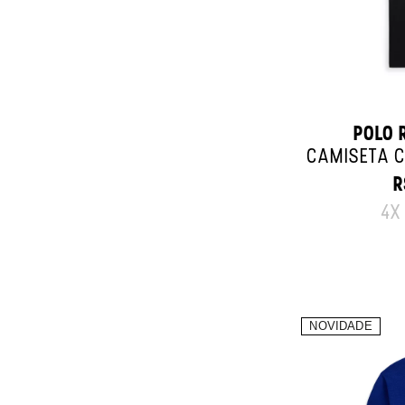
POLO 
CAMISETA C
R
O
4