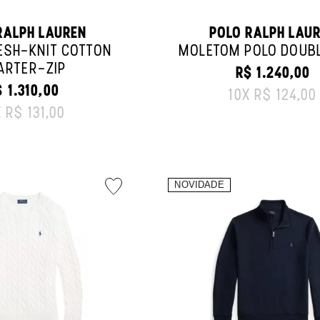
RALPH LAUREN
POLO RALPH LAU
ESH-KNIT COTTON
MOLETOM POLO DOUBL
ARTER-ZIP
R$ 1.240,00
ORIGINAL PRI
 1.310,00
10
X
R$ 124,00
RIGINAL PRICE:
X
R$ 131,00