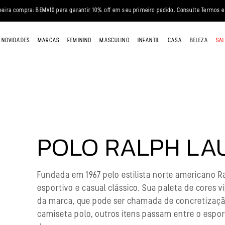
eira compra: BEMV10 para garantir 10% off em seu primeiro pedido. Consulte Termos e
NOVIDADES
MARCAS
FEMININO
MASCULINO
INFANTIL
CASA
BELEZA
SAL
POLO RALPH LA
Fundada em 1967 pelo estilista norte americano R
esportivo e casual clássico. Sua paleta de cores 
da marca, que pode ser chamada de concretizaçã
camiseta polo, outros itens passam entre o espor