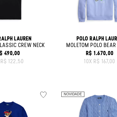
RALPH LAUREN
POLO RALPH LAU
LASSIC CREW NECK
MOLETOM POLO BEAR 
$ 490,00
R$ 1.670,00
RIGINAL PRICE:
ORIGINAL PRI
X
R$ 122,50
10
X
R$ 167,00