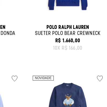
REN
POLO RALPH LAUREN
EDONDA
SUÉTER POLO BEAR CREWNECK
R$ 1.660,00
ORIGINAL PRICE:
10
X
R$ 166,00
ICE: