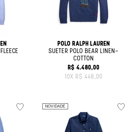
REN
POLO RALPH LAUREN
FLEECE
SUÉTER POLO BEAR LINEN-
COTTON
CE:
R$ 4.480,00
ORIGINAL PRICE:
10
X
R$ 448,00