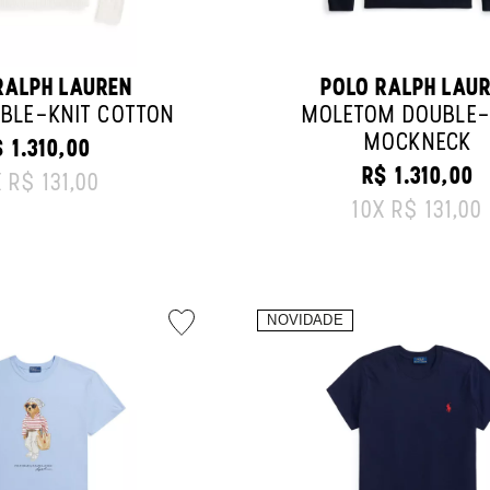
RALPH LAUREN
POLO RALPH LAU
BLE-KNIT COTTON
MOLETOM DOUBLE-
MOCKNECK
 1.310,00
RIGINAL PRICE:
R$ 1.310,00
X
R$ 131,00
ORIGINAL PRI
10
X
R$ 131,00