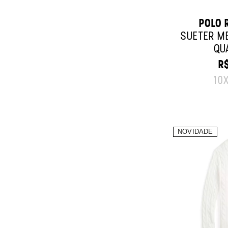
POLO 
SUÉTER M
QU
R$
O
10