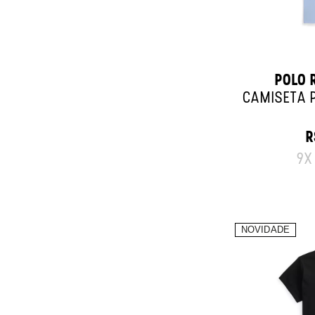
POLO 
CAMISETA 
R
O
9