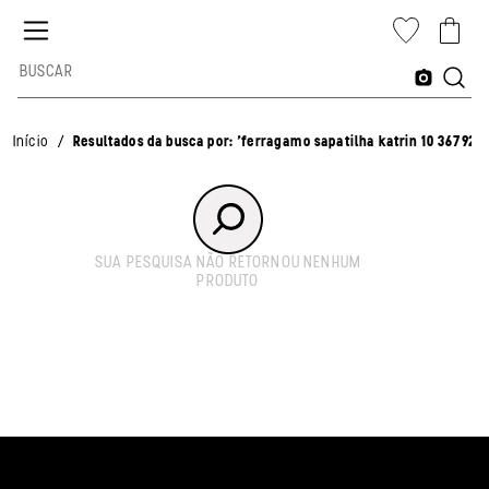
ferragamo sapatilha katrin 10 3679242 162606
/
Início
Resultados da busca por: 'ferragamo sapatilha katrin 10 3679242
SUA PESQUISA NÃO RETORNOU NENHUM
PRODUTO