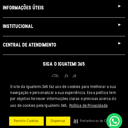
INFORMAÇÕES ÚTEIS
INSTITUCIONAL
CENTRAL DE ATENDIMENTO
SIGA O IGUATEMI 365
O site da Iguatemi 365 faz uso de cookies para melhorar a sua
navegação e personalizar a sua experiência. Essa política tem
IGUATEMI 365 LTDA. | CNPJ: 11.428.403/0001-52 | INSCRIÇÃO ESTADUAL:
por objetivo fornecer informações claras e precisas acerca do
123.076.013.113
uso de cookies pela Iguatemi 365.
Política de Privacidade
ENDEREÇO: RUA ANGELINA MAFFEI VITA, Nº 200, 9º ANDAR SÃO PAULO |
SP - 01455-070
Permitir Cookies
Dispensar
Preferências de Cookie