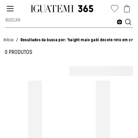
haight maio gabi decote reto em crepe 1668117
/
Início
Resultados da busca por: 'haight maio gabi decote reto em crep
0 PRODUTOS