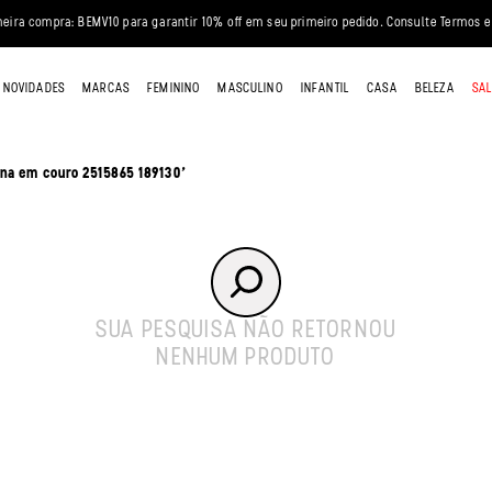
eira compra: BEMV10 para garantir 10% off em seu primeiro pedido. Consulte Termos e
NOVIDADES
MARCAS
FEMININO
MASCULINO
INFANTIL
CASA
BELEZA
SAL
130
ina em couro 2515865 189130'
SUA PESQUISA NÃO RETORNOU
NENHUM PRODUTO