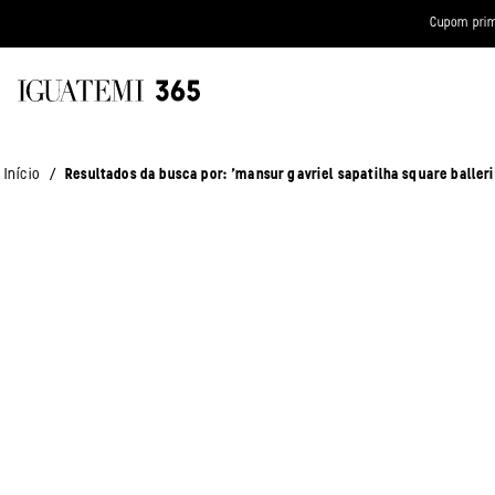
Cupom prim
mansur gavriel sapatilha square ballerina em couro 2515865 189
/
Início
Resultados da busca por: 'mansur gavriel sapatilha square baller