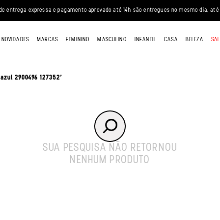
ade entrega expressa e pagamento aprovado até 14h são entregues no mesmo dia, até 2
NOVIDADES
MARCAS
FEMININO
MASCULINO
INFANTIL
CASA
BELEZA
SAL
r azul 2900496 127352'
SUA PESQUISA NÃO RETORNOU
NENHUM PRODUTO