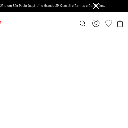
2h, em São Paulo (capital) e Grande SP. Consulte Termos e Condições.
E