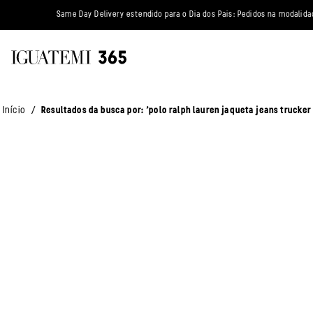
Same Day Delivery estendido para o Dia dos Pais: Pedidos na modalid
polo ralph lauren jaqueta jeans trucker azul 2900496 127352
/
Início
Resultados da busca por: 'polo ralph lauren jaqueta jeans trucke